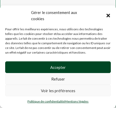
Gérer le consentement aux
cookies
Pour offrir les meilleures expériences, nous utilisons des technologies
telles que les cookies pour stocker et/ou accéder aux informations des
appareils. Le fait de consentir à ces technologies nous permettra de traiter
des données telles que le comportement de navigation ou les ID uniques sur
ce site. Le fait de ne pas consentir ou de retirer son consentement peut avoir
un effet négatif sur certaines caractéristiques et fonctions.
Accepter
Voir nos avis !
Refuser
MENTION LÉGALES
CGU
,
CGV
Voir les préférences
CONFIDENTIALITÉ
0
PARTENAIRES & POINTS DE
Politique de confidentialité
Mentions légales
outique
Filtres
Mes favoris
Panier
Mon compte
VENTE