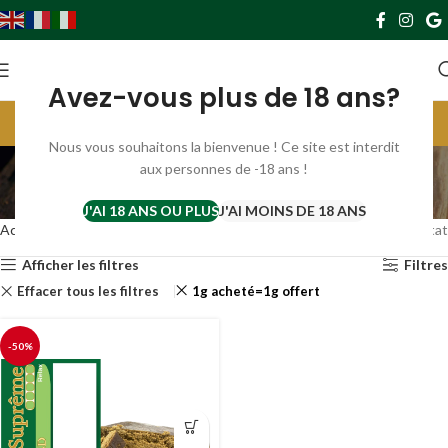
0
0,00
€
Avez-vous plus de 18 ans?
Livraison gratuite France à partir de 69€. Europe à partir de 119€
Parrainez et gagnez 10€ par filleul ;) cliquer ici ;)
Nous vous souhaitons la bienvenue ! Ce site est interdit
LA BOUTIQUE
aux personnes de -18 ans !
J'AI 18 ANS OU PLUS
J'AI MOINS DE 18 ANS
Catégories
Accueil
LA BOUTIQUE
Voici le seul résultat
Afficher les filtres
Filtres
Effacer tous les filtres
1g acheté=1g offert
-50%