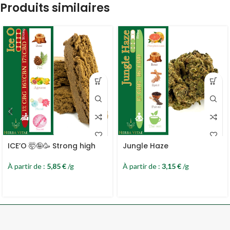
Produits similaires
ICE’O 🤯🤪🥳 Strong high
Jungle Haze
À partir de :
5,85
€
/g
À partir de :
3,15
€
/g