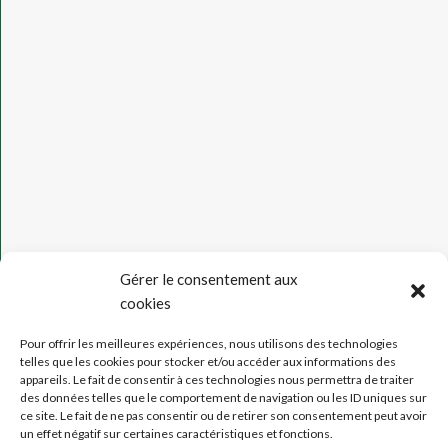
Gérer le consentement aux
Voir
cookies
nos
avis
Pour offrir les meilleures expériences, nous utilisons des technologies
telles que les cookies pour stocker et/ou accéder aux informations des
!
appareils. Le fait de consentir à ces technologies nous permettra de traiter
des données telles que le comportement de navigation ou les ID uniques sur
ce site. Le fait de ne pas consentir ou de retirer son consentement peut avoir
MENTION
un effet négatif sur certaines caractéristiques et fonctions.
LÉGALES