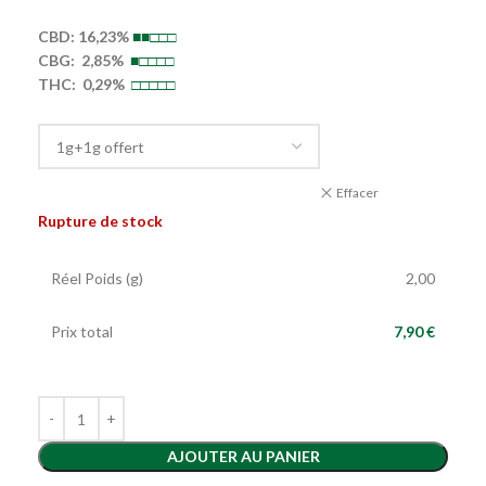
CBD: 16,23%
■■
□□□
CBG: 2,85%
■
□□□□
THC: 0,29%
□
□□□□
Effacer
Rupture de stock
Réel Poids (g)
2,00
Prix total
7,90 €
AJOUTER AU PANIER