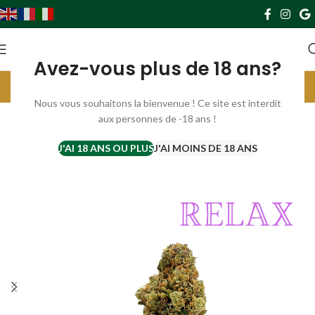
0
0,00
€
Avez-vous plus de 18 ans?
Livraison gratuite France à partir de 69€. Europe à partir de 119€
Parrainez et gagnez 10€ par filleul ;) cliquer ici ;)
Nous vous souhaitons la bienvenue ! Ce site est interdit
aux personnes de -18 ans !
-50%
SUR C
J'AI 18 ANS OU PLUS
J'AI MOINS DE 18 ANS
OMMA
NDE