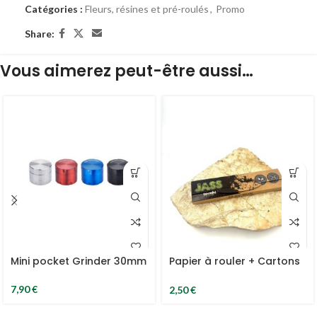
Catégories :
Fleurs, résines et pré-roulés
,
Promo
Share:
Vous aimerez peut-être aussi…
Mini pocket Grinder 30mm
Papier à rouler + Cartons
Tips Jass Slim Brown
Edition
7,90
€
2,50
€