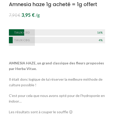
Amnesia haze 1g acheté = 1g offert
3,95
€
/g
7,90
€
TAUX CBD
16%
TAUX CBG
4%
AMNESIA HAZE, un grand classique des fleurs proposées
par Herba Vitae.
Il était donc logique de lui réserver la meilleure méthode de
culture possible !
C’est pour cela que nous avons opté pour de l’hydroponie en
indoor…
Les résultats sont à couper le souffle 😉