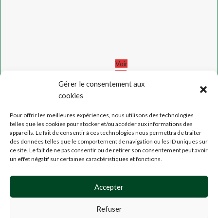
Voir
nos
Gérer le consentement aux
avis
cookies
!
Pour offrir les meilleures expériences, nous utilisons des technologies
MENTION
telles que les cookies pour stocker et/ou accéder aux informations des
appareils. Le fait de consentir à ces technologies nous permettra de traiter
LÉGALES
des données telles que le comportement de navigation ou les ID uniques sur
CGU
,
ce site. Le fait de ne pas consentir ou de retirer son consentement peut avoir
CGV
un effet négatif sur certaines caractéristiques et fonctions.
CONFIDENTIALITÉ
PARTENAIRES
Accepter
&
POINTS
Refuser
DE