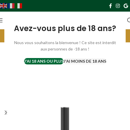
0
0,00
€
Avez-vous plus de 18 ans?
Livraison gratuite France à partir de 69€. Europe à partir de 119€
Parrainez et gagnez 10€ par filleul ;) cliquer ici ;)
Nous vous souhaitons la bienvenue ! Ce site est interdit
aux personnes de -18 ans !
SUR C
OMMA
NDE
J'AI 18 ANS OU PLUS
J'AI MOINS DE 18 ANS