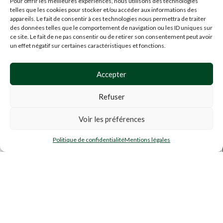
Pour offrir les meilleures expériences, nous utilisons des technologies
MENTION
telles que les cookies pour stocker et/ou accéder aux informations des
LÉGALES
appareils. Le fait de consentir à ces technologies nous permettra de traiter
CGU
,
des données telles que le comportement de navigation ou les ID uniques sur
CGV
ce site. Le fait de ne pas consentir ou de retirer son consentement peut avoir
un effet négatif sur certaines caractéristiques et fonctions.
CONFIDENTIALITÉ
PARTENAIRES
&
Accepter
POINTS
DE
Refuser
VENTE
Voir les préférences
À partir de :
Blueberry
CHOIX DES
0
H4CBD
Politique de confidentialité
Mentions légales
OPTIONS
4,00
€
/g
outique
Mes favoris
Panier
Mon compte