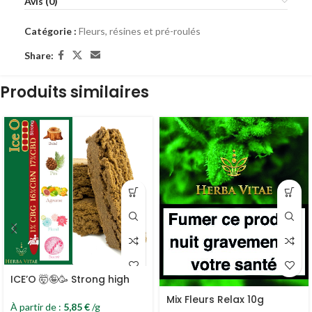
Avis (0)
Catégorie :
Fleurs, résines et pré-roulés
Share:
Produits similaires
ICE’O 🤯🤪🥳 Strong high
Mix Fleurs Relax 10g
À partir de :
5,85
€
/g