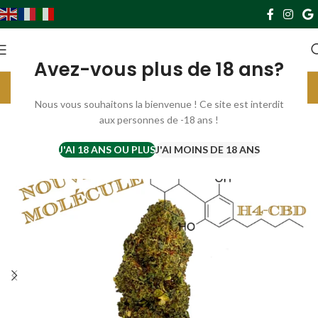
0
0,00
€
Avez-vous plus de 18 ans?
Livraison gratuite France à partir de 69€. Europe à partir de 119€
Parrainez et gagnez 10€ par filleul ;) cliquer ici ;)
Nous vous souhaitons la bienvenue ! Ce site est interdit
aux personnes de -18 ans !
SUR C
OMMA
NDE
J'AI 18 ANS OU PLUS
J'AI MOINS DE 18 ANS