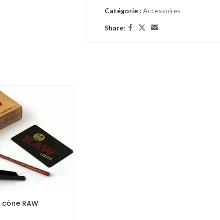
Feuille en cellulose de coton, glycérin
Catégorie :
Accessoires
Filtre imprimé
Share:
Marque : Cyclones
e cône RAW