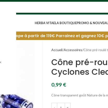
HERBA VITAE
LA BOUTIQUE
PROMO & NOUVEA
 69€. Europe à partir de 119€
Parrainez et gagnez 10€ par 
Accueil
Accessoires
Cône pré-roulé 
Cône pré-rou
x
Cyclones Cle
0,99
€
Cône transparent goût Nature de la 