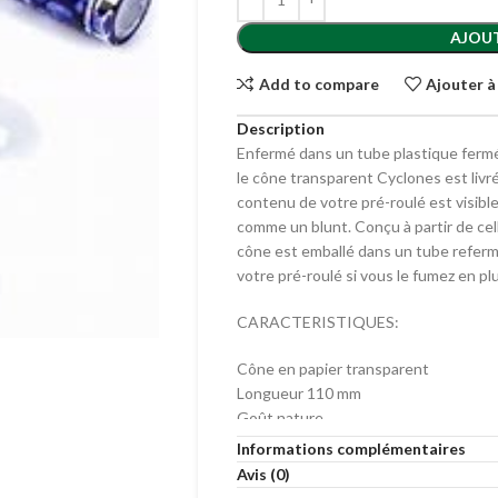
AJOUT
Add to compare
Ajouter à
Description
Enfermé dans un tube plastique ferm
le cône transparent Cyclones est livré
contenu de votre pré-roulé est visibl
comme un blunt. Conçu à partir de cell
cône est emballé dans un tube referm
votre pré-roulé si vous le fumez en plus
CARACTERISTIQUES:
Cône en papier transparent
Longueur 110 mm
Goût nature
Sans tabac ni nicotine
Informations complémentaires
Brûle très lentement
Avis (0)
Livré dans tube hermétique refermable