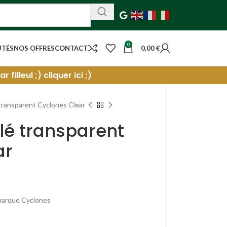
0
UTÉS
NOS OFFRES
CONTACT
0,00
€
filleul ;) cliquer ici ;)
transparent Cyclones Clear
lé transparent
ar
marque Cyclones