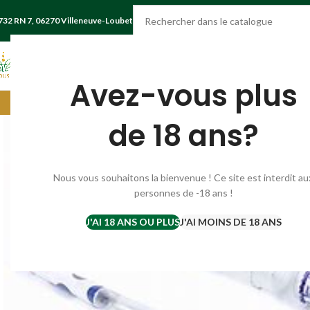
732 RN 7, 06270 Villeneuve-Loubet
CHOISIR UNE CATÉGORIE
Avez-vous plus
Livraison gratuite France à partir de
de 18 ans?
Nous vous souhaitons la bienvenue ! Ce site est interdit au
personnes de -18 ans !
J'AI 18 ANS OU PLUS
J'AI MOINS DE 18 ANS