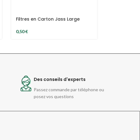
Filtres en Carton Jass Large
Grinder 62m
Aluminium M
0,50
€
29,80
€
Des conseils d'experts
Passez commande par téléphone ou
posez vos questions