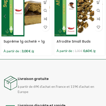
Suprême 1g acheté = 1g
Afrodite Small Buds
offert
À partir de :
0,60
€
/g
À partir de :
3,00
€
/g
1,00
€
Livraison gratuite
à partir de 69€ d'achat en France et 119€ d'achat en
Europe
Livraison discrète et rapide