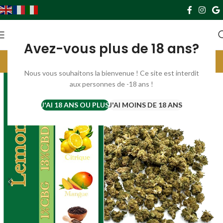
0
0,00
€
Avez-vous plus de 18 ans?
Livraison gratuite France à partir de 69€. Europe à partir de 119€
Parrainez et gagnez 10€ par filleul ;) cliquer ici ;)
Nous vous souhaitons la bienvenue ! Ce site est interdit
aux personnes de -18 ans !
J'AI 18 ANS OU PLUS
J'AI MOINS DE 18 ANS