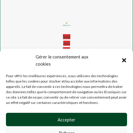
Voir
nos
avis
!
Gérer le consentement aux
cookies
MENTION
LÉGALES
Pour offrir les meilleures expériences, nous utilisons des technologies
CGU
,
telles que les cookies pour stocker et/ou accéder aux informations des
appareils. Le fait de consentir à ces technologies nous permettra de traiter
CGV
des données telles que le comportement de navigation ou les ID uniques sur
CONFIDENTIALITÉ
ce site. Le fait de ne pas consentir ou de retirer son consentement peut avoir
PARTENAIRES
un effet négatif sur certaines caractéristiques et fonctions.
&
POINTS
Accepter
DE
VENTE
Refuser