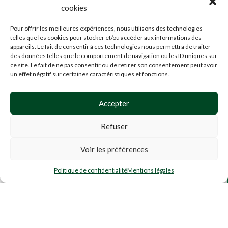
!
cookies
Pour offrir les meilleures expériences, nous utilisons des technologies
MENTION
telles que les cookies pour stocker et/ou accéder aux informations des
LÉGALES
appareils. Le fait de consentir à ces technologies nous permettra de traiter
CGU
,
des données telles que le comportement de navigation ou les ID uniques sur
ce site. Le fait de ne pas consentir ou de retirer son consentement peut avoir
CGV
un effet négatif sur certaines caractéristiques et fonctions.
CONFIDENTIALITÉ
PARTENAIRES
&
Accepter
POINTS
DE
Refuser
VENTE
Voir les préférences
PIPE en
verre
0
9,90
€
AJOUTER AU PANI
double
Politique de confidentialité
Mentions légales
outique
Mes favoris
Panier
Mon compte
spirale