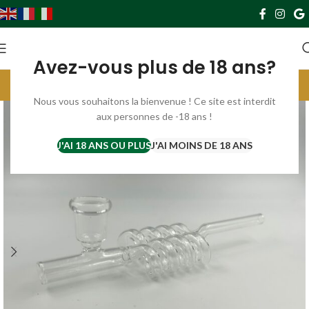
0
0,00
€
Avez-vous plus de 18 ans?
Livraison gratuite France à partir de 69€. Europe à partir de 119€
Parrainez et gagnez 10€ par filleul ;) cliquer ici ;)
Nous vous souhaitons la bienvenue ! Ce site est interdit
aux personnes de -18 ans !
J'AI 18 ANS OU PLUS
J'AI MOINS DE 18 ANS