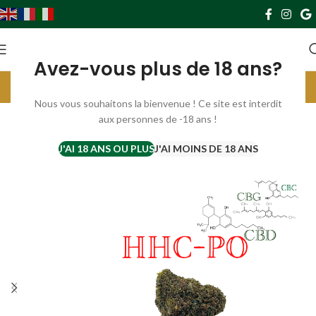
0
0,00
€
Avez-vous plus de 18 ans?
Livraison gratuite France à partir de 69€. Europe à partir de 119€
Parrainez et gagnez 10€ par filleul ;) cliquer ici ;)
Nous vous souhaitons la bienvenue ! Ce site est interdit
aux personnes de -18 ans !
-50%
SUR C
J'AI 18 ANS OU PLUS
J'AI MOINS DE 18 ANS
OMMA
NDE