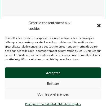
Gérer le consentement aux
cookies
Pour offrir les meilleures expériences, nous utilisons des technologies
telles que les cookies pour stocker et/ou accéder aux informations des
appareils. Le fait de consentir à ces technologies nous permettra de traiter
des données telles que le comportement de navigation ou les ID uniques sur
ce site. Le fait de ne pas consentir ou de retirer son consentement peut avoir
Voir
un effet négatif sur certaines caractéristiques et fonctions.
nos
avis
!
Accepter
Refuser
MENTION
À
LÉGALES
Voir les préférences
partir
CHOIX
CGU
,
Blueberry Cheese
0
Cake 🤪🥳 1g acheté
de :
DES
CGV
Politique de confidentialité
Mentions légales