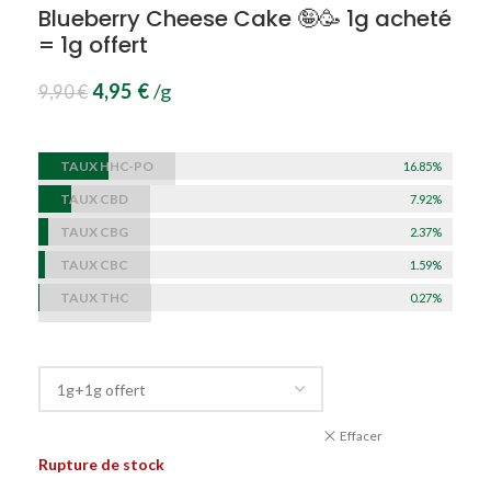
Blueberry Cheese Cake 🤪🥳 1g acheté
= 1g offert
4,95
€
/g
9,90
€
TAUX HHC-PO
16.85%
TAUX CBD
7.92%
TAUX CBG
2.37%
TAUX CBC
1.59%
TAUX THC
0.27%
Effacer
Rupture de stock