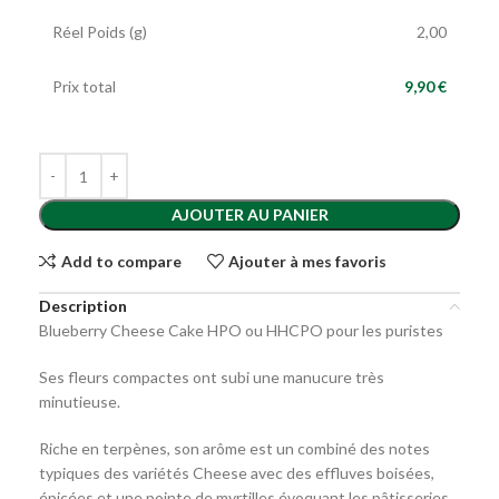
Réel Poids (g)
2,00
Prix total
9,90 €
AJOUTER AU PANIER
Add to compare
Ajouter à mes favoris
Description
Blueberry Cheese Cake HPO ou HHCPO pour les puristes
Ses fleurs compactes ont subi une manucure très
minutieuse.
Riche en terpènes, son arôme est un combiné des notes
typiques des variétés Cheese avec des effluves boisées,
épicées et une pointe de myrtilles évoquant les pâtisseries