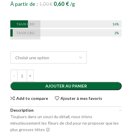
À partir de :
0,60
€
/g
1,00
€
TAUX CBD
16%
TAUX CBG
2%
AJOUTER AU PANIER
Add to compare
Ajouter à mes favoris
Description
Toujours dans un souci du détail, nous trions
minutieusement les fleurs de cbd pour ne proposer que les
plus grosses têtes 😉