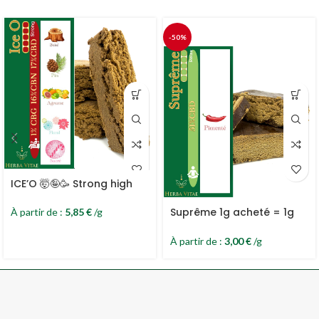
-50%
ICE’O 🤯🤪🥳 Strong high
Suprême 1g acheté = 1g
À partir de :
5,85
€
/g
offert
À partir de :
3,00
€
/g