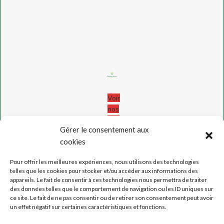
Voir
nos
avis
Gérer le consentement aux
!
cookies
MENTION
LÉGALES
Pour offrir les meilleures expériences, nous utilisons des technologies
telles que les cookies pour stocker et/ou accéder aux informations des
CGU
,
appareils. Le fait de consentir à ces technologies nous permettra de traiter
CGV
des données telles que le comportement de navigation ou les ID uniques sur
CONFIDENTIALITÉ
ce site. Le fait de ne pas consentir ou de retirer son consentement peut avoir
PARTENAIRES
un effet négatif sur certaines caractéristiques et fonctions.
&