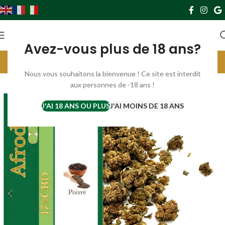
0
0,00
€
Avez-vous plus de 18 ans?
Livraison gratuite France à partir de 69€. Europe à partir de 119€
Parrainez et gagnez 10€ par filleul ;) cliquer ici ;)
Nous vous souhaitons la bienvenue ! Ce site est interdit
aux personnes de -18 ans !
-50%
J'AI 18 ANS OU PLUS
J'AI MOINS DE 18 ANS