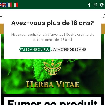
0
0,00
€
Avez-vous plus de 18 ans?
Livraison gratuite France à partir de 69€. Europe à partir de 119€
Parrainez et gagnez 10€ par filleul ;) cliquer ici ;)
Nous vous souhaitons la bienvenue ! Ce site est interdit
aux personnes de -18 ans !
J'AI 18 ANS OU PLUS
J'AI MOINS DE 18 ANS