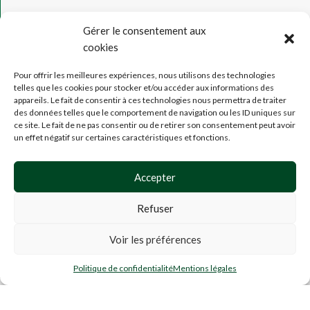
Gérer le consentement aux
Voir
cookies
nos
avis
Pour offrir les meilleures expériences, nous utilisons des technologies
!
telles que les cookies pour stocker et/ou accéder aux informations des
appareils. Le fait de consentir à ces technologies nous permettra de traiter
des données telles que le comportement de navigation ou les ID uniques sur
MENTION
ce site. Le fait de ne pas consentir ou de retirer son consentement peut avoir
LÉGALES
un effet négatif sur certaines caractéristiques et fonctions.
CGU
,
CGV
Accepter
CONFIDENTIALITÉ
PARTENAIRES
Refuser
&
POINTS
Voir les préférences
Mix
DE
Fleurs
VENTE
0
25,00
€
AJOUTER AU PANI
Relax
Politique de confidentialité
Mentions légales
outique
Mes favoris
Panier
Mon compte
10g