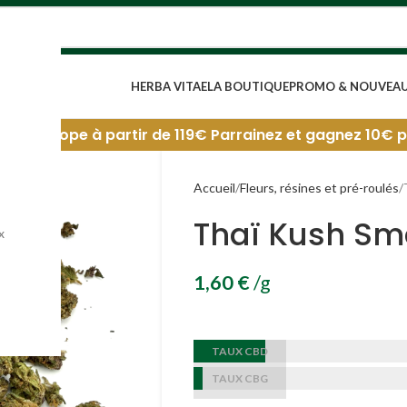
HERBA VITAE
LA BOUTIQUE
PROMO & NOUVEA
 69€. Europe à partir de 119€
Parrainez et gagnez 10€ par 
Accueil
Fleurs, résines et pré-roulés
Thaï Kush Sm
x
1,60
€
/g
TAUX CBD
TAUX CBG