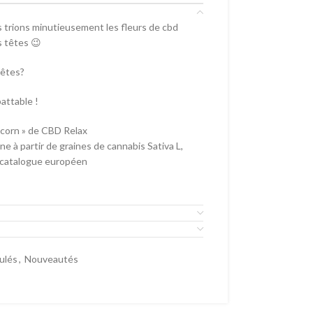
s trions minutieusement les fleurs de cbd
s têtes 😉
têtes?
attable !
pcorn » de CBD Relax
ne à partir de graines de cannabis Sativa L,
u catalogue européen
oulés
,
Nouveautés