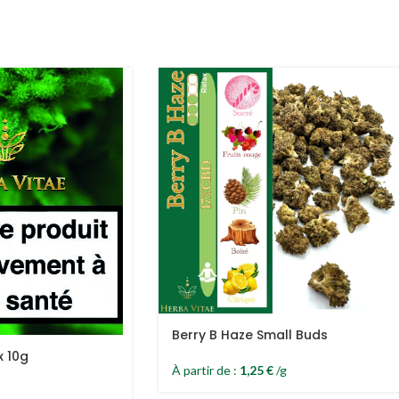
Berry B Haze Small Buds
x 10g
À partir de :
1,25
€
/g