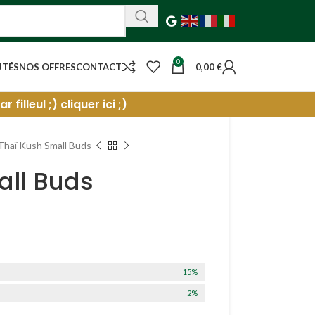
0
UTÉS
NOS OFFRES
CONTACT
0,00
€
filleul ;) cliquer ici ;)
Thaï Kush Small Buds
all Buds
15%
2%