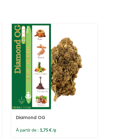
Diamond OG
Super Pop’s
À partir de :
1,75
€
/g
À partir de :
3,