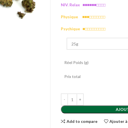
NIV. Relax ■■■■■■□□□□
Physique
■
■■
□□
□□
□□□
Psychique
■
□
□
□□
□
□□
□□
Réel Poids (g)
Prix total
AJOUT
Add to compare
Ajouter à