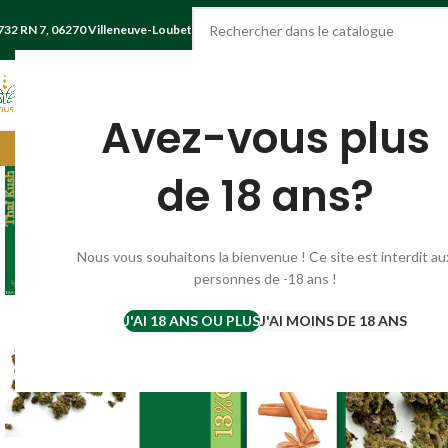
732 RN 7, 06270 Villeneuve-Loubet
CHOISIR UNE CATÉGORIE
Avez-vous plus
Livraison gratuite France à partir de
de 18 ans?
Nous vous souhaitons la bienvenue ! Ce site est interdit au
personnes de -18 ans !
J'AI 18 ANS OU PLUS
J'AI MOINS DE 18 ANS