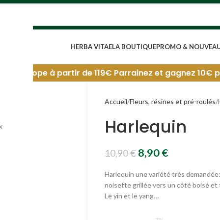
HERBA VITAE
LA BOUTIQUE
PROMO & NOUVEA
 69€. Europe à partir de 119€
Parrainez et gagnez 10€ par 
Accueil
Fleurs, résines et pré-roulés
Harlequin
x
8,90
€
10,90
€
Harlequin une variété très demandée: 
noisette grillée vers un côté boisé et 
Le yin et le yang…