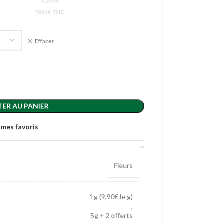
0,14%
TAUX THC
Effacer
ER AU PANIER
 mes favoris
Fleurs
1g (9,90€ le g)
,
5g + 2 offerts