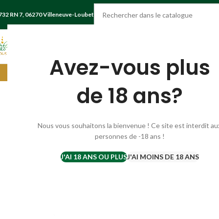
732 RN 7, 06270 Villeneuve-Loubet
CHOISIR UNE CATÉGORIE
Avez-vous plus
Livraison gratuite France à partir de
de 18 ans?
-18%
SUR C
Nous vous souhaitons la bienvenue ! Ce site est interdit au
OMMA
NDE
personnes de -18 ans !
J'AI 18 ANS OU PLUS
J'AI MOINS DE 18 ANS