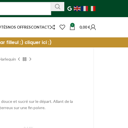
0
UTÉS
NOS OFFRES
CONTACT
0,00
€
filleul ;) cliquer ici ;)
Harlequin
douce et sucré sur le départ. Allant de la
terreux sur une fin poivre.