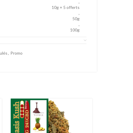
,
10g + 5 offerts
,
50g
,
100g
oulés
,
Promo