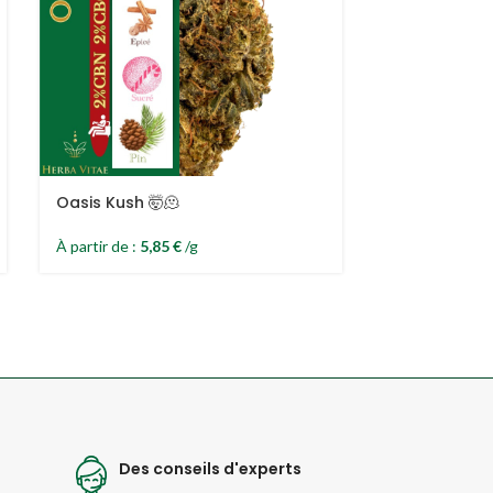
Oasis Kush 🤯🫠
Mousseux 🤯
À partir de :
5,85
€
/g
À partir de :
4,
Des conseils d'experts