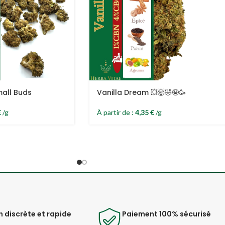
mall Buds
Vanilla Dream 💥🤯🤣🤪🥳
€
/g
À partir de :
4,35
€
/g
n discrète et rapide
Paiement 100% sécurisé